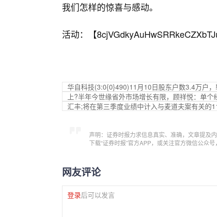
我们怎样的惊喜与感动。
活动：【
8cjVGdkyAuHwSRRkeCZXbTJ
华自科技(3:0{0}490)11月10日股东户数3.4万户
上?半年今世缘省外市场增长有限，顾祥悦：单个
汇丰;将在第三季度业绩中计入与麦道夫案有关的1
声明：证券时报力求信息真实、准确，文章提及内
下载“证券时报”官方APP，或关注官方微信公众
网友评论
登录
后可以发言