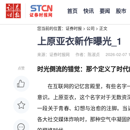
首页
快讯
要闻
股市
您当前的位置：
证券时报
>
公司
>
正文
上原亚衣新作曝光_1
来源：证券时报网
作者：陈淑贞
2026-02-07 
时光倒流的错觉：那个定义了时代
点赞
在互联网的记忆宫殿里，有些名字
意识。上原亚衣，这个名字对于无数资
一段关于青春、幻想与治愈的注脚。当近
各大社交媒体炸响时，那种空气中凝固